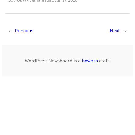
←
Previous
Next
→
WordPress Newsboard is a
bowo.io
craft.