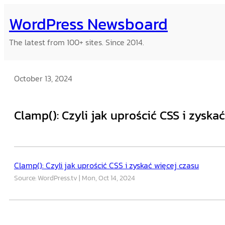
Skip
WordPress Newsboard
to
content
The latest from 100+ sites. Since 2014.
October 13, 2024
Clamp(): Czyli jak uprościć CSS i zyska
Clamp(): Czyli jak uprościć CSS i zyskać więcej czasu
Source: WordPress.tv
Mon, Oct 14, 2024