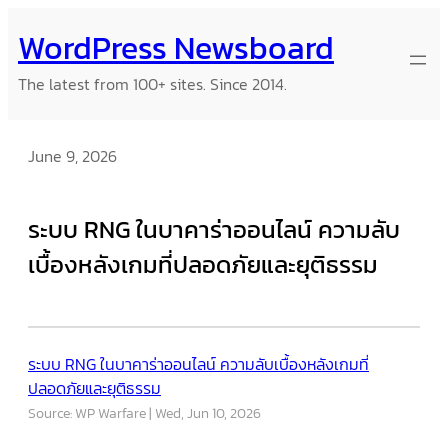
Skip
WordPress Newsboard
to
content
The latest from 100+ sites. Since 2014.
June 9, 2026
ระบบ RNG ในบาคาร่าออนไลน์ ความลับ
เบื้องหลังเกมที่ปลอดภัยและยุติธรรม
ระบบ RNG ในบาคาร่าออนไลน์ ความลับเบื้องหลังเกมที่
ปลอดภัยและยุติธรรม
Source: WP Warfare
Wed, Jun 10, 2026